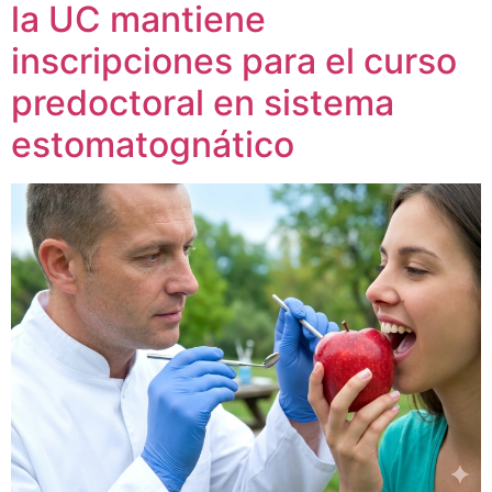
la UC mantiene
inscripciones para el curso
predoctoral en sistema
estomatognático