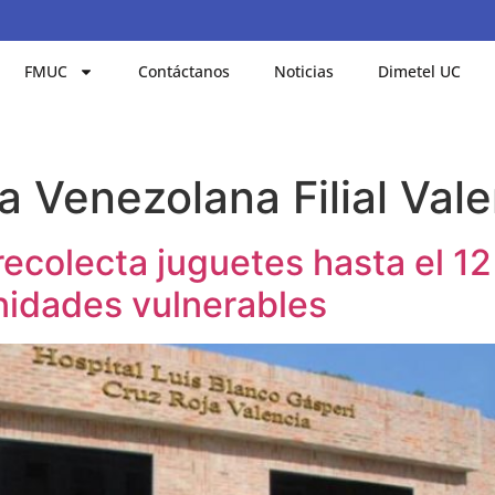
FMUC
Contáctanos
Noticias
Dimetel UC
a Venezolana Filial Val
recolecta juguetes hasta el 1
nidades vulnerables