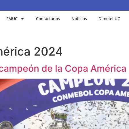
FMUC
Contáctanos
Noticias
Dimetel UC
érica 2024
ó campeón de la Copa América