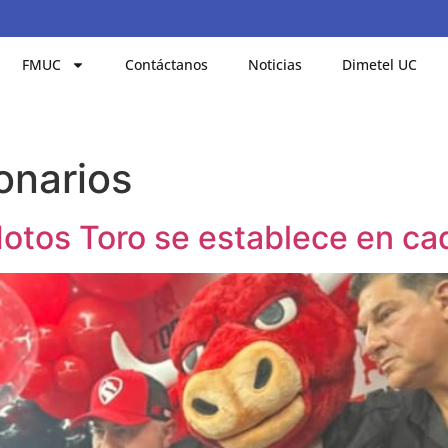
FMUC
Contáctanos
Noticias
Dimetel UC
onarios
otos Toro se establece en cad