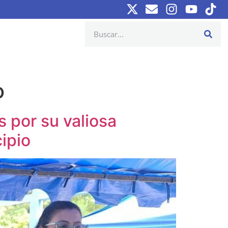
o
 por su valiosa
cipio