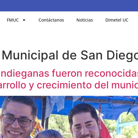
FMUC
Contáctanos
Noticias
Dimetel UC
 Municipal de San Dieg
ndieganas fueron reconocidas
rrollo y crecimiento del muni