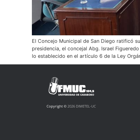
El Concejo Municipal de San Diego ratificó su
presidencia, el concejal Abg. Israel Figuered
lo establecido en el artículo 6 de la Ley Orgá
Copyright ©
2026 DIMETEL-UC