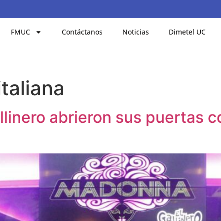
FMUC
Contáctanos
Noticias
Dimetel UC
taliana
linero abrieron sus puertas c