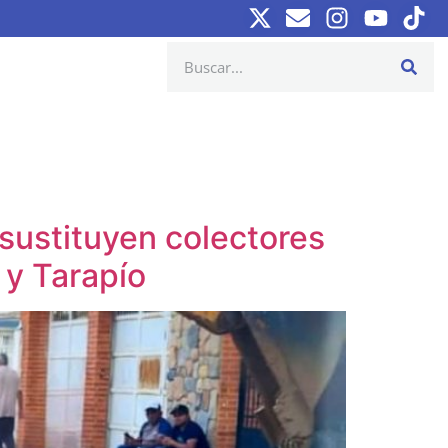
sustituyen colectores
 y Tarapío