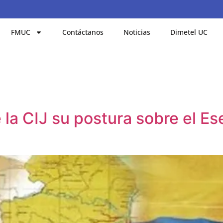
FMUC
Contáctanos
Noticias
Dimetel UC
 la CIJ su postura sobre el E