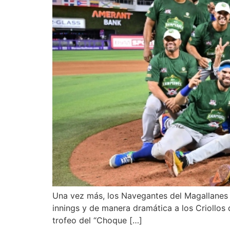
Una vez más, los Navegantes del Magallanes ne
innings y de manera dramática a los Criollos
trofeo del “Choque […]