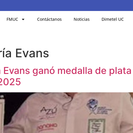
FMUC
Contáctanos
Noticias
Dimetel UC
ría Evans
Evans ganó medalla de plata 
 2025