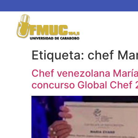
Etiqueta:
chef Ma
Chef venezolana María 
concurso Global Chef