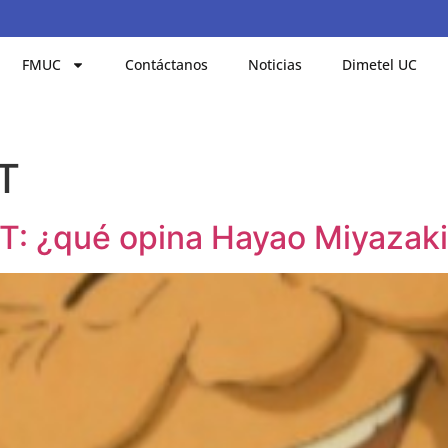
FMUC
Contáctanos
Noticias
Dimetel UC
T
T: ¿qué opina Hayao Miyazaki 