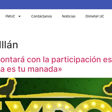
FMUC
Contáctanos
Noticias
Dimetel UC
llán
tará con la participación es
ia es tu manada»