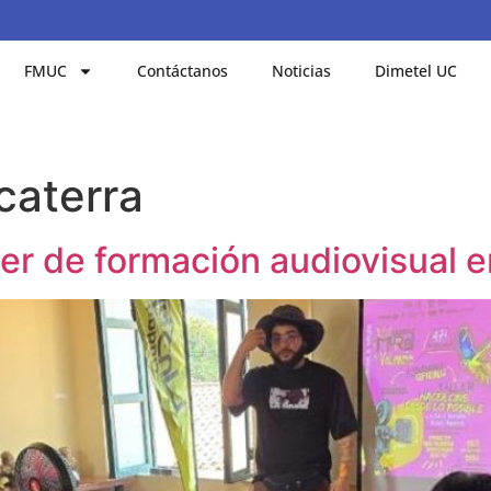
FMUC
Contáctanos
Noticias
Dimetel UC
caterra
ler de formación audiovisual e