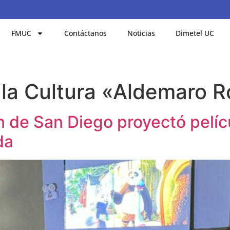
FMUC
Contáctanos
Noticias
Dimetel UC
 la Cultura «Aldemaro 
 de San Diego proyectó pelícu
da