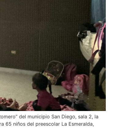
omero” del municipio San Diego, sala 2, la
ara 65 niños del preescolar La Esmeralda,