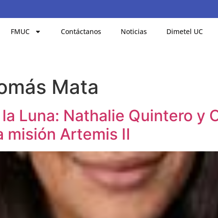
FMUC
Contáctanos
Noticias
Dimetel UC
Tomás Mata
la Luna: Nathalie Quintero y
a misión Artemis II