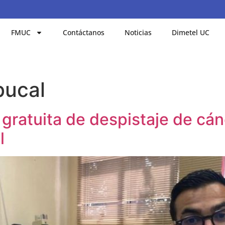
FMUC
Contáctanos
Noticias
Dimetel UC
bucal
gratuita de despistaje de cánc
l