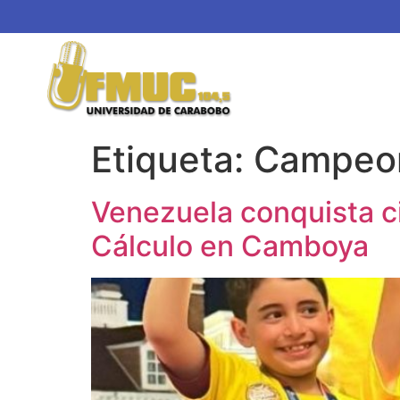
Etiqueta:
Campeon
Venezuela conquista c
Cálculo en Camboya