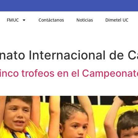
FMUC
Contáctanos
Noticias
Dimetel UC
ato Internacional de C
inco trofeos en el Campeonato