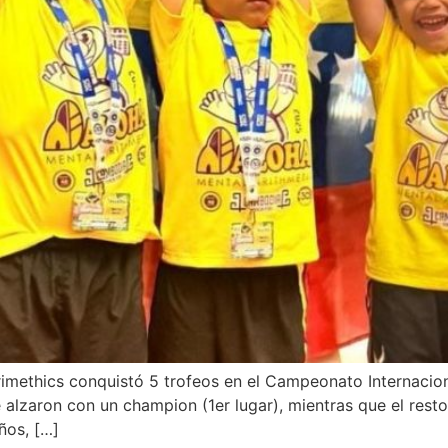
imethics conquistó 5 trofeos en el Campeonato Internacio
e alzaron con un champion (1er lugar), mientras que el rest
ños, […]