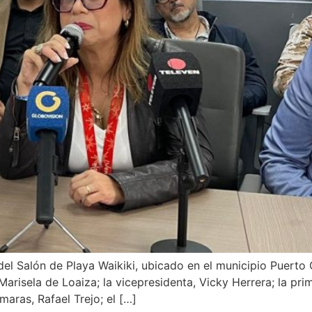
 del Salón de Playa Waikiki, ubicado en el municipio Puerto
arisela de Loaiza; la vicepresidenta, Vicky Herrera; la pr
aras, Rafael Trejo; el […]