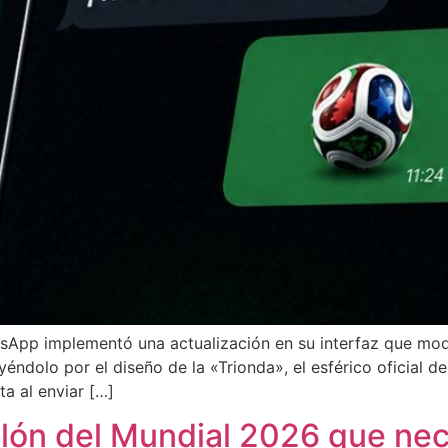
tsApp implementó una actualización en su interfaz que mod
yéndolo por el diseño de la «Trionda», el esférico oficial d
ta al enviar […]
lón del Mundial 2026 que nec