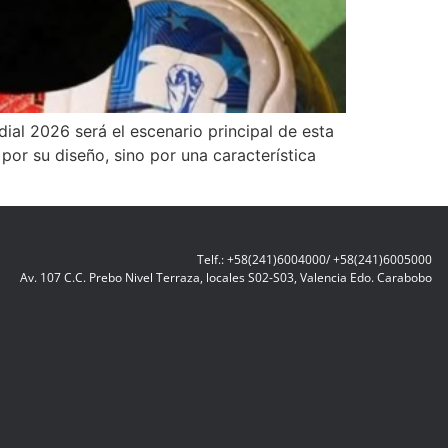
dial 2026 será el escenario principal de esta
por su diseño, sino por una característica
Telf.: +58(241)6004000/ +58(241)6005000
Av. 107 C.C. Prebo Nivel Terraza, locales S02-S03, Valencia Edo. Carabobo