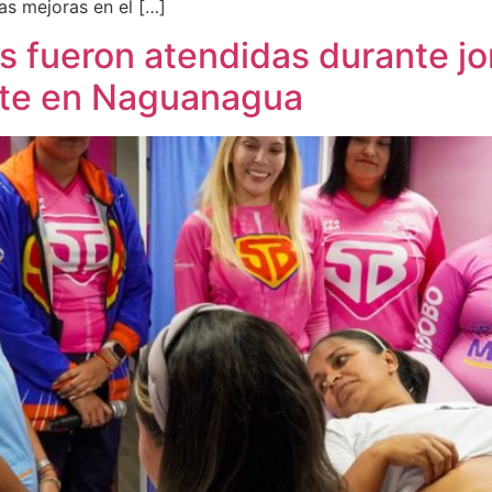
as mejoras en el […]
 fueron atendidas durante jor
ote en Naguanagua