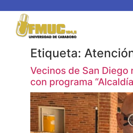
Etiqueta:
Atenció
Vecinos de San Diego 
con programa “Alcaldí