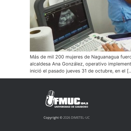
Más de mil 200 mujeres de Naguanagua fueron 
alcaldesa Ana González, operativo implementa
inició el pasado jueves 31 de octubre, en el [
Copyright ©
2026 DIMETEL-UC