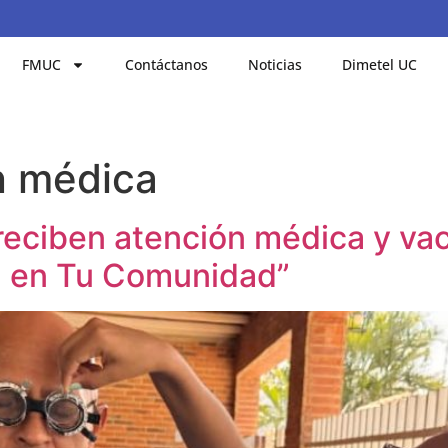
FMUC
Contáctanos
Noticias
Dimetel UC
n médica
reciben atención médica y va
a en Tu Comunidad”