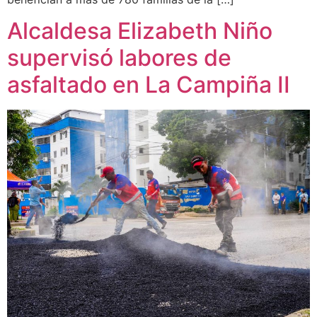
Alcaldesa Elizabeth Niño
supervisó labores de
asfaltado en La Campiña II