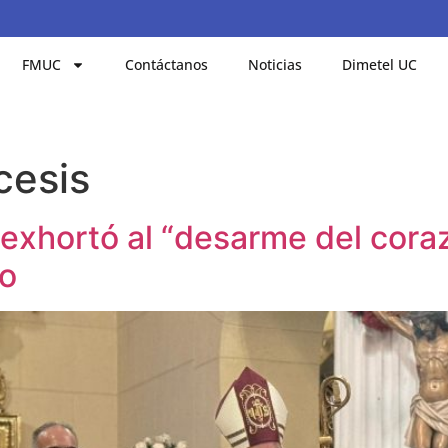
FMUC
Contáctanos
Noticias
Dimetel UC
cesis
 exhortó al “desarme del cora
ño