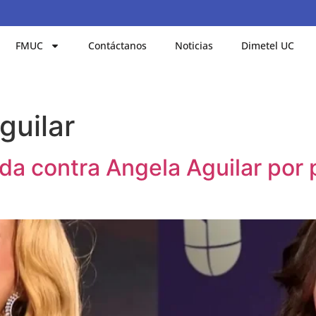
FMUC
Contáctanos
Noticias
Dimetel UC
guilar
a contra Angela Aguilar por 