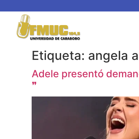
Etiqueta:
angela a
Adele presentó demand
❞