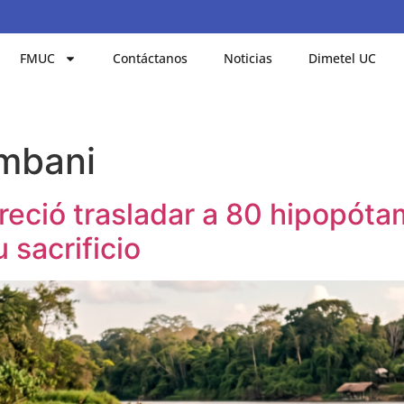
FMUC
Contáctanos
Noticias
Dimetel UC
mbani
ofreció trasladar a 80 hipopó
 sacrificio