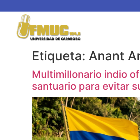
Etiqueta:
Anant A
Multimillonario indio 
santuario para evitar su