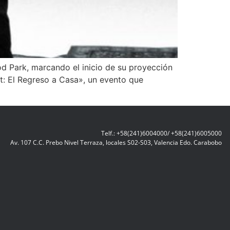
d Park, marcando el inicio de su proyección
ct: El Regreso a Casa», un evento que
Telf.: +58(241)6004000/ +58(241)6005000
Av. 107 C.C. Prebo Nivel Terraza, locales S02-S03, Valencia Edo. Carabobo