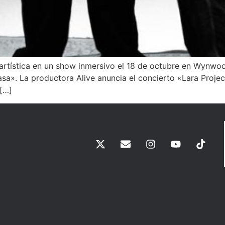
artística en un show inmersivo el 18 de octubre en Wynwoo
asa». La productora Alive anuncia el concierto «Lara Proje
 […]