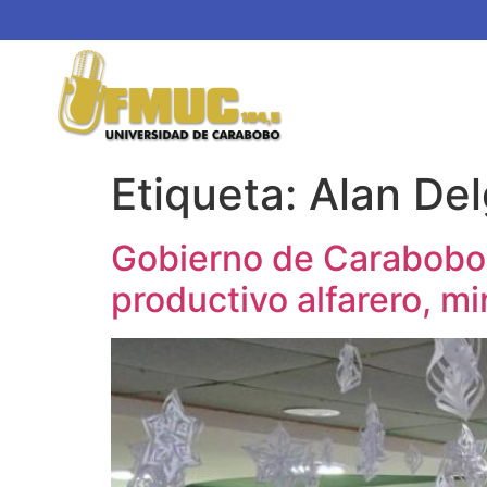
Etiqueta:
Alan De
Gobierno de Carabobo 
productivo alfarero, mi