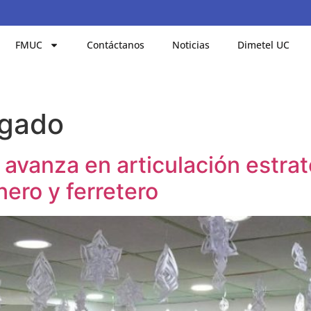
FMUC
Contáctanos
Noticias
Dimetel UC
lgado
avanza en articulación estrat
nero y ferretero