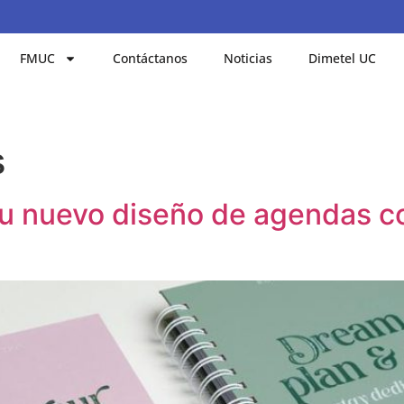
FMUC
Contáctanos
Noticias
Dimetel UC
s
 nuevo diseño de agendas co