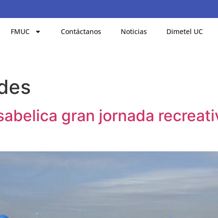
FMUC
Contáctanos
Noticias
Dimetel UC
ades
sabelica gran jornada recreat