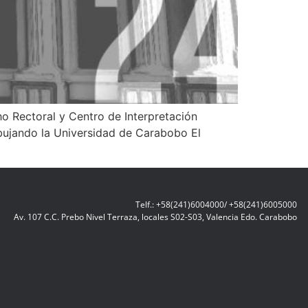
o Rectoral y Centro de Interpretación
Dibujando la Universidad de Carabobo El
Telf.: +58(241)6004000/ +58(241)6005000
Av. 107 C.C. Prebo Nivel Terraza, locales S02-S03, Valencia Edo. Carabobo