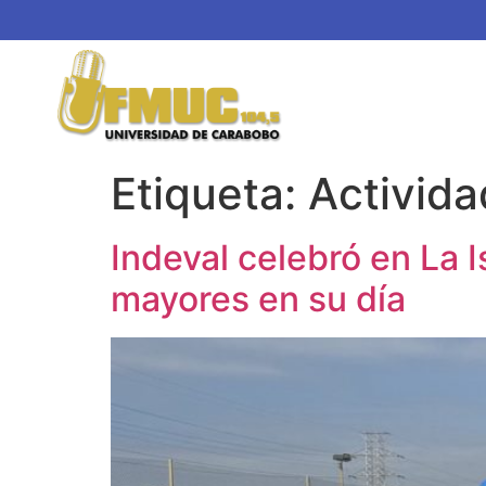
Etiqueta:
Activid
Indeval celebró en La I
mayores en su día