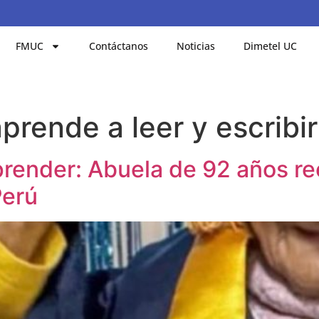
FMUC
Contáctanos
Noticias
Dimetel UC
prende a leer y escribir
render: Abuela de 92 años re
Perú