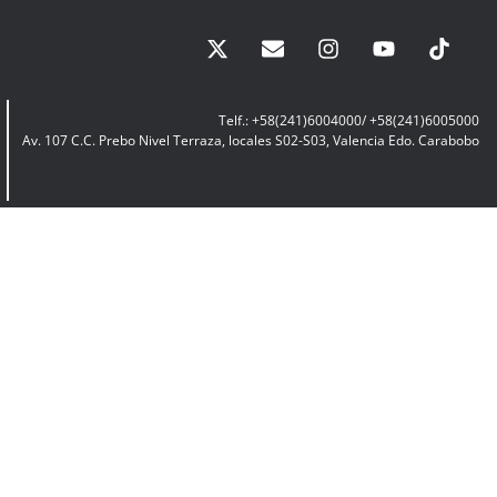
Telf.: +58(241)6004000/ +58(241)6005000
Av. 107 C.C. Prebo Nivel Terraza, locales S02-S03, Valencia Edo. Carabobo