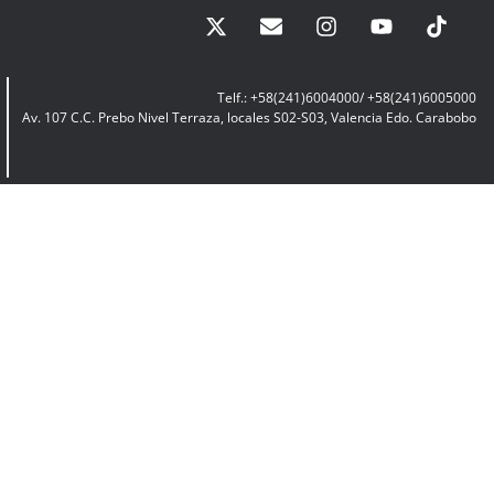
Telf.: +58(241)6004000/ +58(241)6005000
Av. 107 C.C. Prebo Nivel Terraza, locales S02-S03, Valencia Edo. Carabobo