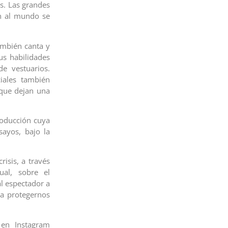
s. Las grandes
en al mundo se
ambién canta y
us habilidades
e vestuarios.
iales también
 que dejan una
roducción cuya
ayos, bajo la
risis, a través
ual, sobre el
l espectador a
ra protegernos
 en Instagram