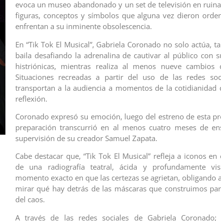
evoca un museo abandonado y un set de televisión en ruina
figuras, conceptos y símbolos que alguna vez dieron ord
enfrentan a su inminente obsolescencia.
En “Tik Tok El Musical”, Gabriela Coronado no solo actúa, t
baila desafiando la adrenalina de cautivar al público con s
histriónicas, mientras realiza al menos nueve cambios d
Situaciones recreadas a partir del uso de las redes soc
transportan a la audiencia a momentos de la cotidianidad
reflexión.
Coronado expresó su emoción, luego del estreno de esta p
preparación transcurrió en al menos cuatro meses de ens
supervisión de su creador Samuel Zapata.
Cabe destacar que, “Tik Tok El Musical” refleja a iconos en c
de una radiografía teatral, ácida y profundamente vis
momento exacto en que las certezas se agrietan, obligando a
mirar qué hay detrás de las máscaras que construimos pa
del caos.
A través de las redes sociales de Gabriela Coronado;