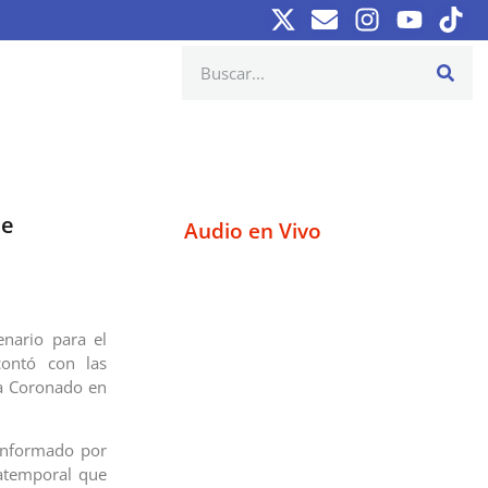
de
Audio en Vivo
enario para el
contó con las
la Coronado en
conformado por
 atemporal que