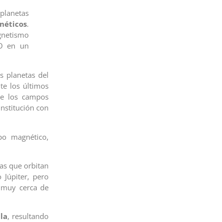
 planetas
néticos
.
gnetismo
SO en un
s planetas del
te los últimos
de los campos
institución con
o magnético,
tas que orbitan
 Júpiter, pero
y muy cerca de
lla
, resultando