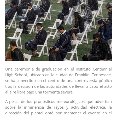
Una ceremonia de graduación en el instituto Centennial
High School, ubicado en la ciudad de Franklin, Tennessee,
se ha convertido en el centro de una controversia pública
tras la decisión de las autoridades de llevar a cabo el acto
al aire libre bajo una tormenta severa.
A pesar de los pronósticos meteorológicos que advertían
sobre la inminencia de rayos y actividad eléctrica, la
dirección del plantel optó por mantener el evento en el