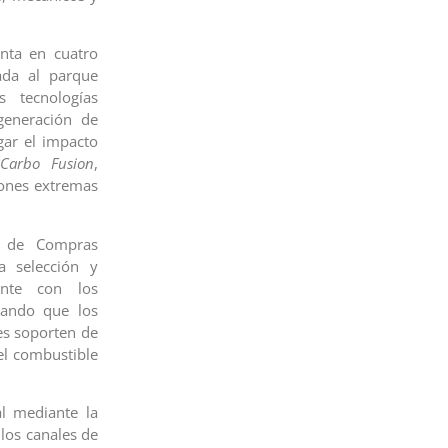
nta en cuatro
cada al parque
 tecnologías
generación de
gar el impacto
Carbo Fusion
,
iones extremas
te de Compras
a selección y
ente con los
zando que los
es soporten de
el combustible
al mediante la
los canales de