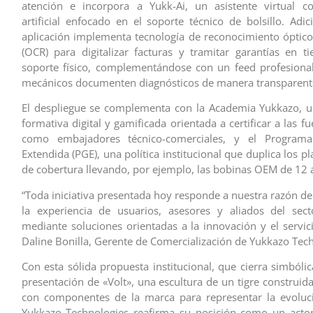
atención e incorpora a Yukk-Ai, un asistente virtual co
artificial enfocado en el soporte técnico de bolsillo. Adic
aplicación implementa tecnología de reconocimiento óptico
(OCR) para digitalizar facturas y tramitar garantías en t
soporte físico, complementándose con un feed profesiona
mecánicos documenten diagnósticos de manera transparent
El despliegue se complementa con la Academia Yukkazo, u
formativa digital y gamificada orientada a certificar a las f
como embajadores técnico-comerciales, y el Programa
Extendida (PGE), una política institucional que duplica los pl
de cobertura llevando, por ejemplo, las bobinas OEM de 12 
“Toda iniciativa presentada hoy responde a nuestra razón de 
la experiencia de usuarios, asesores y aliados del sect
mediante soluciones orientadas a la innovación y el servici
Daline Bonilla, Gerente de Comercialización de Yukkazo Tec
Con esta sólida propuesta institucional, que cierra simbóli
presentación de «Volt», una escultura de un tigre construid
con componentes de la marca para representar la evoluci
Yukkazo Technologies reafirma su posición como un actor