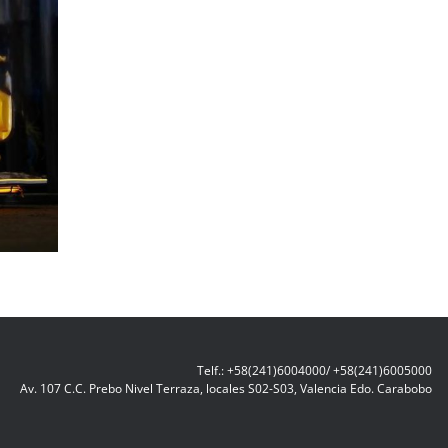
Telf.: +58(241)6004000/ +58(241)6005000
Av. 107 C.C. Prebo Nivel Terraza, locales S02-S03, Valencia Edo. Carabobo