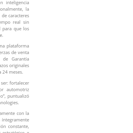
n inteligencia
ionalmente, la
 de caracteres
iempo real sin
l para que los
e.
na plataforma
uerzas de venta
 de Garantía
azos originales
a 24 meses.
ser: fortalecer
or automotriz
o”, puntualizó
hnologies.
camente con la
a íntegramente
ón constante,
 estratégico e