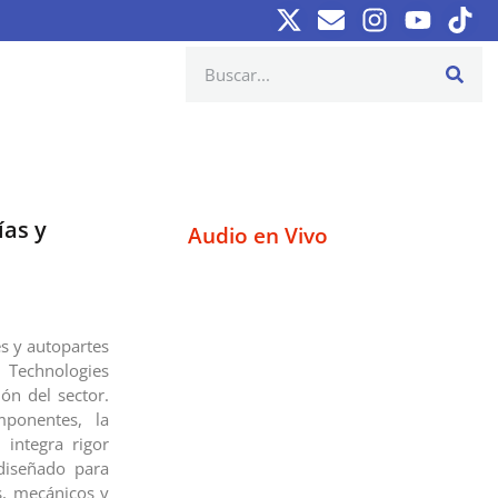
ías y
Audio en Vivo
s y autopartes
 Technologies
ón del sector.
mponentes, la
 integra rigor
 diseñado para
as, mecánicos y