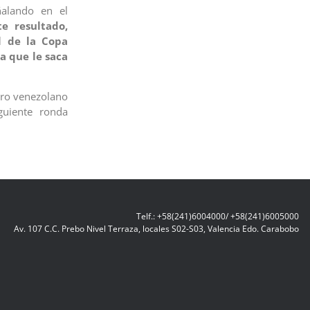
ñalando en el
e resultado,
al de la Copa
a que le saca
dro venezolano
guiente ronda
Telf.: +58(241)6004000/ +58(241)6005000
Av. 107 C.C. Prebo Nivel Terraza, locales S02-S03, Valencia Edo. Carabobo