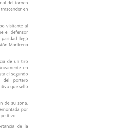
nal del torneo
e trascender en
o visitante al
e el defensor
 paridad llegó
tón Martirena
cia de un tiro
táneamente en
sta el segundo
 del portero
tivo que selló
ón de su zona,
remontada por
petitivo.
rtancia de la