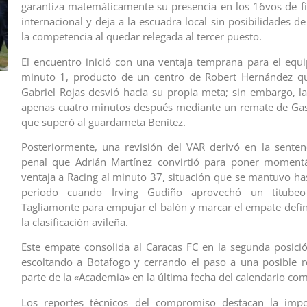
garantiza matemáticamente su presencia en los 16vos de fi
internacional y deja a la escuadra local sin posibilidades d
la competencia al quedar relegada al tercer puesto.
El encuentro inició con una ventaja temprana para el equip
minuto 1, producto de un centro de Robert Hernández qu
Gabriel Rojas desvió hacia su propia meta; sin embargo, la
apenas cuatro minutos después mediante un remate de Gas
que superó al guardameta Benítez.
Posteriormente, una revisión del VAR derivó en la senten
penal que Adrián Martínez convirtió para poner momen
ventaja a Racing al minuto 37, situación que se mantuvo ha
periodo cuando Irving Gudiño aprovechó un titubeo
Tagliamonte para empujar el balón y marcar el empate defini
la clasificación avileña.
Este empate consolida al Caracas FC en la segunda posici
escoltando a Botafogo y cerrando el paso a una posible 
parte de la «Academia» en la última fecha del calendario com
Los reportes técnicos del compromiso destacan la impo