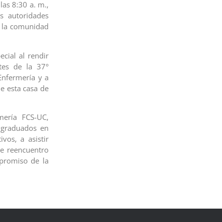
 las 8:30 a. m.,
s autoridades
 y la comunidad
cial al rendir
tes de la 37°
Enfermería y a
e esta casa de
mería FCS-UC,
s graduados en
vos, a asistir
te reencuentro
mpromiso de la