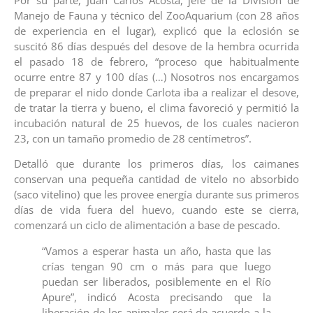
Manejo de Fauna y técnico del ZooAquarium (con 28 años
de experiencia en el lugar), explicó que la eclosión se
suscitó 86 días después del desove de la hembra ocurrida
el pasado 18 de febrero, “proceso que habitualmente
ocurre entre 87 y 100 días (…) Nosotros nos encargamos
de preparar el nido donde Carlota iba a realizar el desove,
de tratar la tierra y bueno, el clima favoreció y permitió la
incubación natural de 25 huevos, de los cuales nacieron
23, con un tamaño promedio de 28 centímetros”.
Detalló que durante los primeros días, los caimanes
conservan una pequeña cantidad de vitelo no absorbido
(saco vitelino) que les provee energía durante sus primeros
días de vida fuera del huevo, cuando este se cierra,
comenzará un ciclo de alimentación a base de pescado.
“Vamos a esperar hasta un año, hasta que las
crías tengan 90 cm o más para que luego
puedan ser liberados, posiblemente en el Río
Apure”, indicó Acosta precisando que la
liberación de los animales será de acuerdo a la