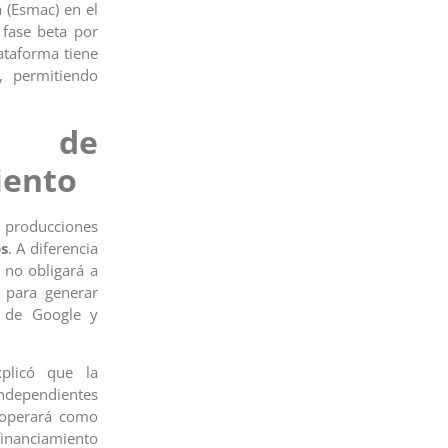
 (Esmac) en el
 fase beta por
ataforma tiene
, permitiendo
a de
iento
 producciones
s
. A diferencia
 no obligará a
 para generar
s de Google y
plicó que la
independientes
 operará como
inanciamiento