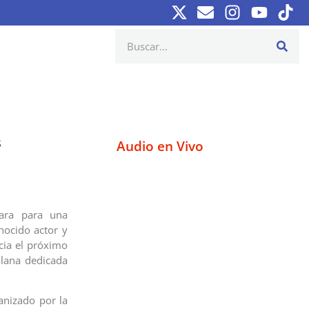
s
Audio en Vivo
para para una
nocido actor y
cia el próximo
olana dedicada
anizado por la