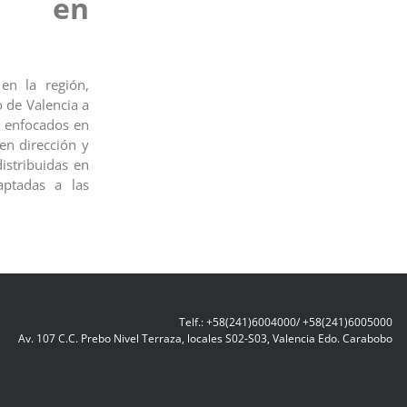
al en
 en la región,
o de Valencia a
s enfocados en
en dirección y
istribuidas en
aptadas a las
Telf.: +58(241)6004000/ +58(241)6005000
Av. 107 C.C. Prebo Nivel Terraza, locales S02-S03, Valencia Edo. Carabobo