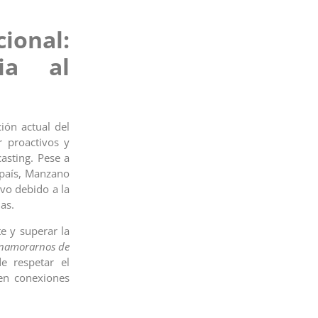
ional:
ia al
ción actual del
r proactivos y
asting. Pese a
l país, Manzano
vo debido a la
as.
e y superar la
 enamorarnos de
e respetar el
ren conexiones