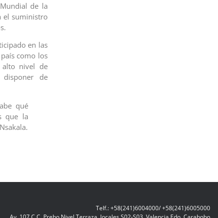
Mundial de la
 el suministro
s.
ticipado en las
l país como los
 alto nivel de
 disponer de
sabe qué
s que la
 Nsakala.
Telf.: +58(241)6004000/ +58(241)6005000
Av. 107 C.C. Prebo Nivel Terraza, locales S02-S03, Valencia Edo. Carabobo