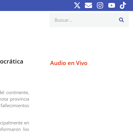
ocrática
Audio en Vivo
el continente,
ota provincia
fallecimientos
ncipalmente en
nformaron los