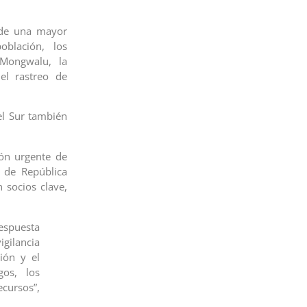
 de una mayor
blación, los
 Mongwalu, la
 el rastreo de
el Sur también
ón urgente de
s de República
 socios clave,
espuesta
gilancia
ión y el
gos, los
cursos”,