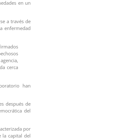
rmedades en un
se a través de
 La enfermedad
nfirmados
pechosos
agencia,
ada cerca
boratorio han
es después de
emocrática del
racterizada por
 la capital del