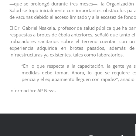
—que se prolongó durante tres meses—, la Organización 
Salud se topó inicialmente con importantes obstáculos para
de vacunas debido al acceso limitado y a la escasez de fondo
El Dr. Gabriel Nsakala, profesor de salud pública que ha par
respuestas a brotes de ébola anteriores, señaló que tanto e
trabajadores sanitarios sobre el terreno cuentan con un
experiencia adquirida en brotes pasados, además de
infraestructuras ya existentes, tales como laboratorios.
“En lo que respecta a la capacitación, la gente ya 
medidas debe tomar. Ahora, lo que se requiere e
pericia y el equipamiento lleguen con rapidez”, añadió
Información: AP News