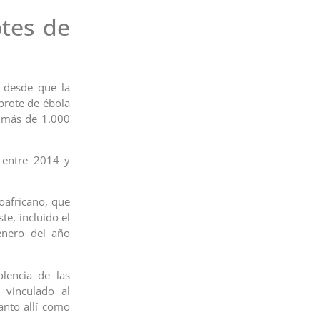
tes de
 desde que la
brote de ébola
e más de 1.000
l entre 2014 y
oafricano, que
e, incluido el
enero del año
olencia de las
 vinculado al
anto allí como