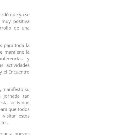
ordó que ya se
 muy positiva
arrollo de una
s para toda la
ue mantiene la
nferencias y
s actividades
y el Encuentro
a, manifestó su
a jornada tan
sta actividad
para que todos
visitar estos
ntes.
legar a nuevos