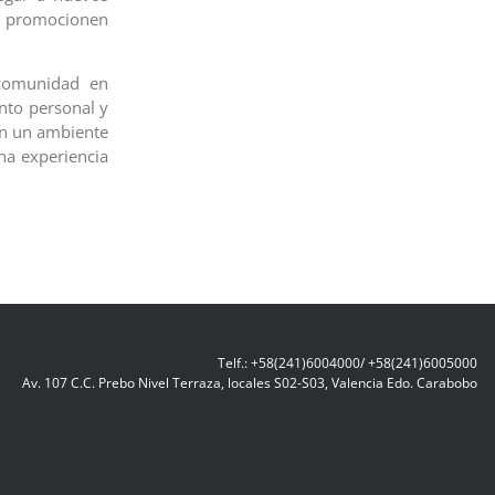
y promocionen
 comunidad en
nto personal y
en un ambiente
na experiencia
Telf.: +58(241)6004000/ +58(241)6005000
Av. 107 C.C. Prebo Nivel Terraza, locales S02-S03, Valencia Edo. Carabobo