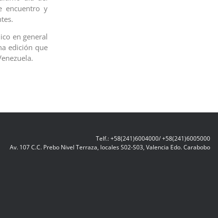
e encuentro y
tes.
ico en general
na edición que
 Venezuela.
Telf.: +58(241)6004000/ +58(241)6005000
Av. 107 C.C. Prebo Nivel Terraza, locales S02-S03, Valencia Edo. Carabobo