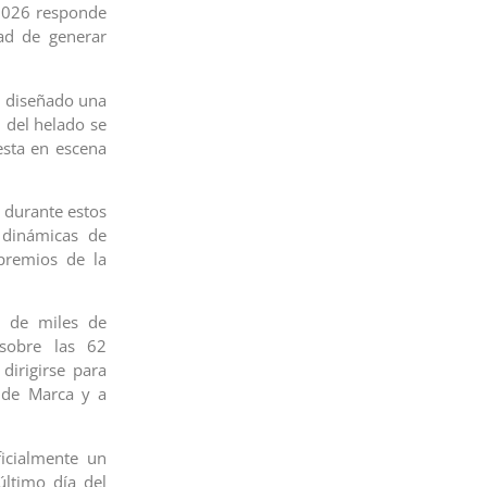
2026 responde
ad de generar
a diseñado una
n del helado se
esta en escena
 durante estos
 dinámicas de
premios de la
o de miles de
 sobre las 62
dirigirse para
 de Marca y a
icialmente un
último día del