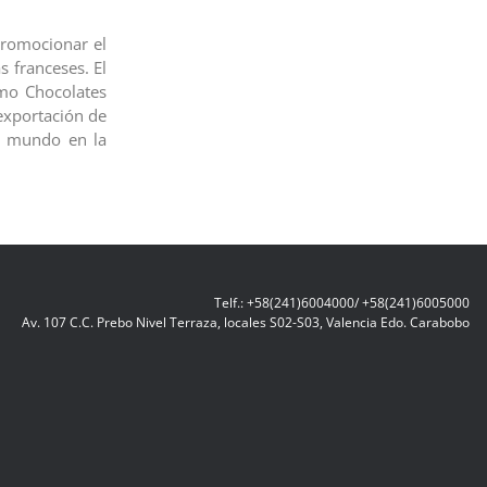
promocionar el
s franceses. El
mo Chocolates
exportación de
l mundo en la
Telf.: +58(241)6004000/ +58(241)6005000
Av. 107 C.C. Prebo Nivel Terraza, locales S02-S03, Valencia Edo. Carabobo