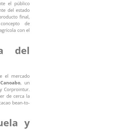
nte el público
nte del estado
producto final,
concepto de
agrícola con el
a del
nte el mercado
 Canoabo
, un
 y Corprointur.
er de cerca la
cacao bean-to-
uela y