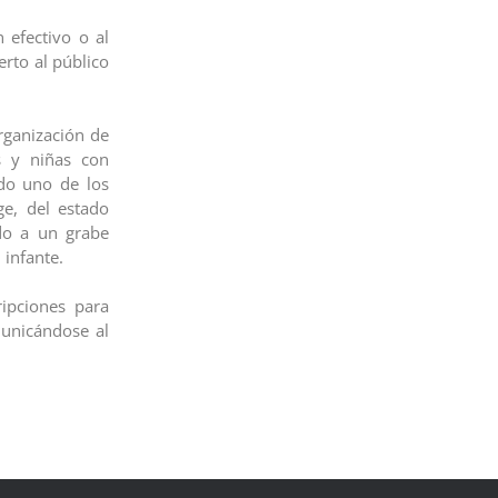
 efectivo o al
erto al público
rganización de
s y niñas con
ndo uno de los
e, del estado
do a un grabe
infante.
ripciones para
municándose al