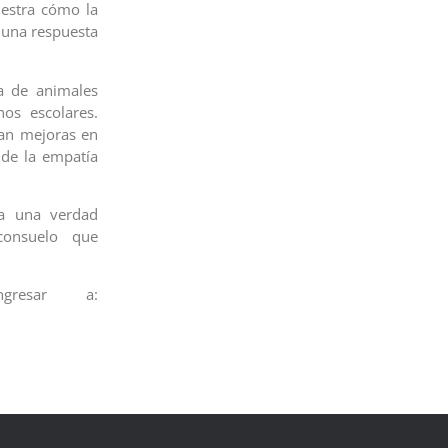
estra cómo la
 una respuesta
a de animales
os escolares.
tan mejoras en
 de la empatía
ya una verdad
consuelo que
gresar a: