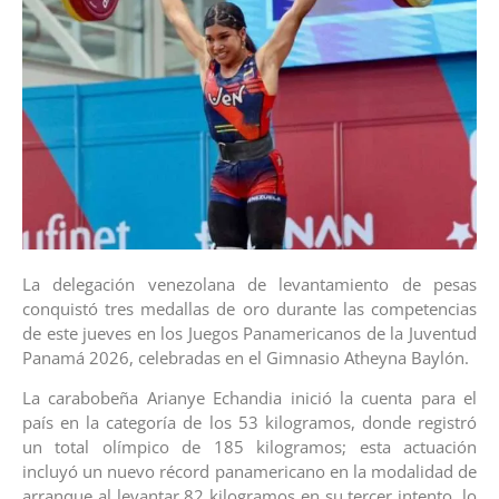
La delegación venezolana de levantamiento de pesas
conquistó tres medallas de oro durante las competencias
de este jueves en los Juegos Panamericanos de la Juventud
Panamá 2026, celebradas en el Gimnasio Atheyna Baylón.
La carabobeña Arianye Echandia inició la cuenta para el
país en la categoría de los 53 kilogramos, donde registró
un total olímpico de 185 kilogramos; esta actuación
incluyó un nuevo récord panamericano en la modalidad de
arranque al levantar 82 kilogramos en su tercer intento, lo