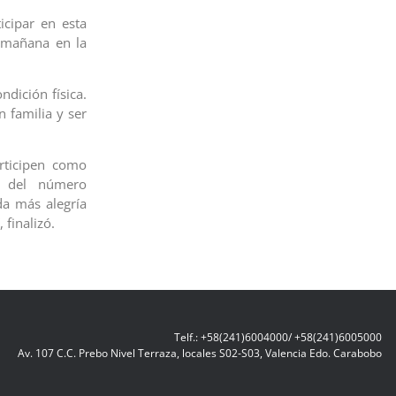
icipar en esta
a mañana en la
ndición física.
n familia y ser
rticipen como
s del número
da más alegría
finalizó.
Telf.: +58(241)6004000/ +58(241)6005000
Av. 107 C.C. Prebo Nivel Terraza, locales S02-S03, Valencia Edo. Carabobo