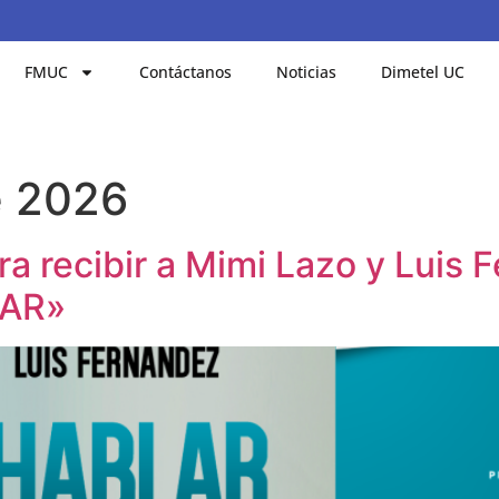
FMUC
Contáctanos
Noticias
Dimetel UC
e 2026
ra recibir a Mimi Lazo y Luis
AR»