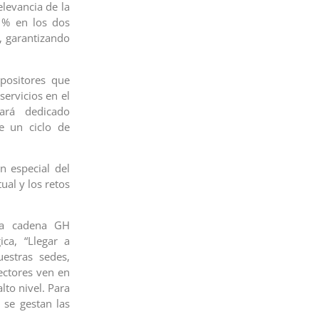
elevancia de la
 % en los dos
, garantizando
positores que
ervicios en el
ará dedicado
de un ciclo de
n especial del
ual y los retos
 la cadena GH
ica, “Llegar a
estras sedes,
ectores ven en
lto nivel. Para
se gestan las