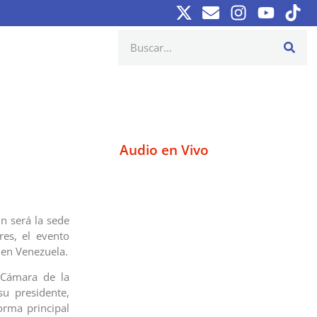
Audio en Vivo
nn será la sede
es, el evento
 en Venezuela.
 Cámara de la
su presidente,
orma principal