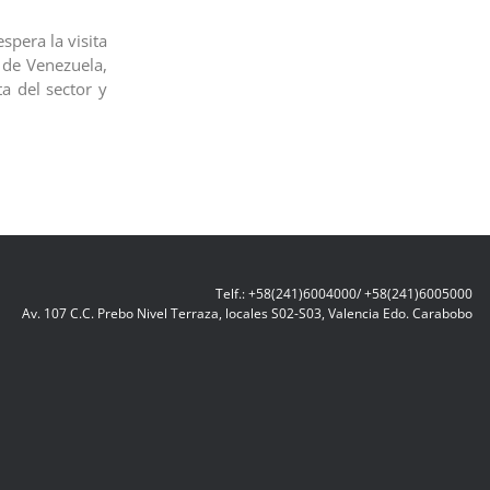
spera la visita
 de Venezuela,
ta del sector y
Telf.: +58(241)6004000/ +58(241)6005000
Av. 107 C.C. Prebo Nivel Terraza, locales S02-S03, Valencia Edo. Carabobo