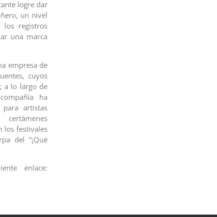
tante logre dar
ñero, un nivel
 los registros
nzar una marca
 una empresa de
Fuentes, cuyos
 a lo largo de
 compañía ha
para artistas
 certámenes
 los festivales
rpa del “¡Qué
ente enlace: